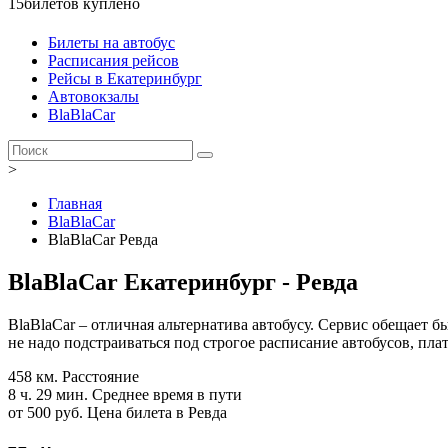
15
билетов куплено
Билеты на автобус
Расписания рейсов
Рейсы в Екатеринбург
Автовокзалы
BlaBlaCar
>
Главная
BlaBlaCar
BlaBlaCar Ревда
BlaBlaCar Екатеринбург - Ревда
BlaBlaCar – отличная альтернатива автобусу. Сервис обещает 
не надо подстраиваться под строгое расписание автобусов, пла
458 км.
Расстояние
8 ч. 29 мин.
Среднее время в пути
от 500 руб.
Цена билета в Ревда