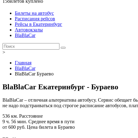
15
билетов куплено
Билеты на автобус
Расписания рейсов
Рейсы в Екатеринбург
Автовокзалы
BlaBlaCar
>
Главная
BlaBlaCar
BlaBlaCar Бураево
BlaBlaCar Екатеринбург - Бураево
BlaBlaCar – отличная альтернатива автобусу. Сервис обещает 
не надо подстраиваться под строгое расписание автобусов, пла
536 км.
Расстояние
9 ч. 56 мин.
Среднее время в пути
от 600 руб.
Цена билета в Бураево